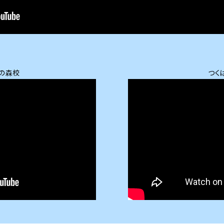
の森校
つく