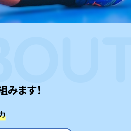
BOU
組みます！
力