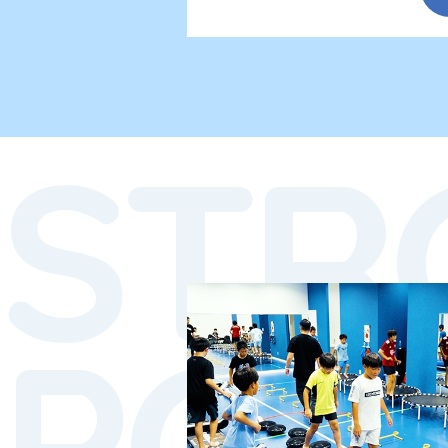
STR
POI