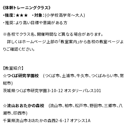
《体幹トレーニングクラス》
・強度：★★★ ・対象：
(小学校高学年～大人)
・推奨：より高い目標や意識がある方
※各校でクラス名、開催時間など異なる場合があります。
詳しくはホームページ上部の「教室案内」から各校の教室ページよ
りご確認ください。
【教室紹介】
☆つくば研究学園校
(つくば市、土浦市、牛久市、つくばみらい市、常
総市)
茨城県つくば市研究学園3-10-12 オスタリーパレス101
☆流山おおたかの森校
(流山市、柏市、松戸市、野田市、三郷市、八
潮市、印西市)
千葉県流山市おおたかの森西2-6-17 オアシス1A