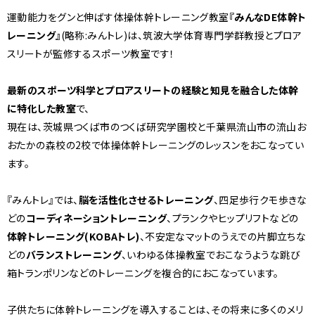
運動能力をグンと伸ばす体操体幹トレーニング教室
『みんなDE体幹ト
レーニング』
(略称:みんトレ)は、筑波大学体育専門学群教授とプロア
スリートが監修するスポーツ教室です！
最新のスポーツ科学とプロアスリートの経験と知見を融合した体幹
に特化した教室
で、
現在は、茨城県つくば市のつくば研究学園校と千葉県流山市の流山お
おたかの森校の2校で体操体幹トレーニングのレッスンをおこなってい
ます。
『みんトレ』では、
脳を活性化させるトレーニング
、四足歩行クモ歩きな
どの
コーディネーショントレーニング
、プランクやヒップリフトなどの
体幹トレーニング(KOBAトレ)
、不安定なマットのうえでの片脚立ちな
どの
バランストレーニング
、いわゆる体操教室でおこなうような跳び
箱トランポリンなどのトレーニングを複合的におこなっています。
子供たちに体幹トレーニングを導入することは、その将来に多くのメリ