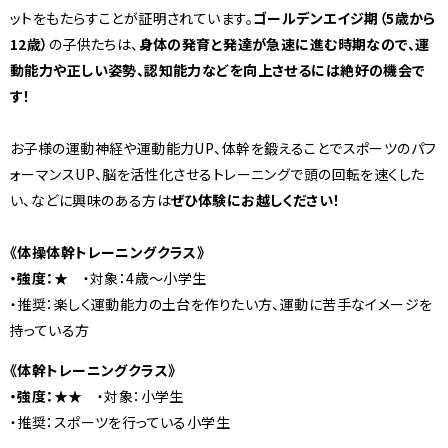
ットをもたらすことが証明されています。
ゴールデンエイジ期（5歳から
12歳）
の子供たちは、
身体の発育と発達が急速に進む時期なので、運
動能力や正しい姿勢、認知能力などを向上させるには絶好の機会で
す！
お子様の運動神経や運動能力UP、体幹を鍛えることでスポーツのパフ
ォーマンスUP、脳を活性化させるトレーニングで頭の回転を速くした
い、などに興味のある方は
ぜひ体験にお越しください！
《体操体幹トレーニングクラス》
・強度：★
・対象：4歳～小学生
・推奨：楽しく運動能力の土台を作りたい方、運動に苦手なイメージを
持っている方
《体幹トレーニングクラス》
・強度：★★
・対象：小学生
・推奨：スポーツを行っている小学生