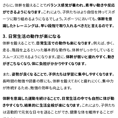
さらに、体幹を鍛えることで
バランス感覚が養われ、素早い動きや反応
ができるようになります
。これにより、子供たちはより自信を持ってスポ
ーツに取り組めるようになるでしょう。スポーツにおいても、
体幹を意
識したトレーニングは、早い段階で取り入れるべきだと言えるのです
。
3. 日常生活の動作が楽になる
体幹を鍛えることで、
日常生活での動作も楽になります
。例えば、歩く、
走る、階段を上るといった基本的な動作も、体幹がしっかりしていると
スムーズに行えるようになります。逆に、
体幹が弱いと疲れやすく、動き
がぎこちなくなり、体に負担がかかりやすくなります
。
また、
姿勢が良くなることで、子供たちは学習に集中しやすくなります
。
長時間の勉強や読書の際にも、体幹を鍛えておくと疲れにくく、集中力
が持続するため、勉強の効率も向上します。
体幹を意識した運動を続けることで、日常生活の中でも自然に体が動
きやすくなり、結果的に生活全般が楽になります
。これにより、子供たち
は活動的で元気な日々を送ることができ、健康な体を維持することが