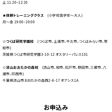
土 11:20~12:20
★体幹トレーニングクラス
(小学校高学年～大人)
月～金 19:00~20:00
☆
つくば研究学園校
(つくば市、土浦市、牛久市、つくばみらい市、常
総市)
茨城県つくば市研究学園3-10-12 オスタリーパレス101
☆
流山おおたかの森校
(流山市、柏市、松戸市、野田市、三郷市、八
潮市、印西市)
千葉県流山市おおたかの森西2-6-17 オアシス1A
お申込み