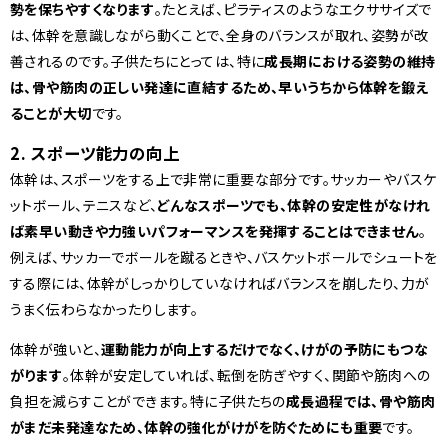
勢を保ちやすくなります
。たとえば、ピラティスのようなエクササイズで
は、体幹を意識しながら動くことで、全身のバランスが取れ、姿勢が改
善されるのです。子供たちにとっては、特に
成長期における姿勢の維持
は、骨や筋肉の正しい発達に直結するため、早いうちから体幹を鍛え
ることが大切
です。
2. スポーツ能力の向上
体幹は、スポーツをする上で非常に重要な部分です。サッカーやバスケ
ットボール、テニスなど、
どんなスポーツでも、体幹の安定性がなけれ
ば素早い動きや力強いパフォーマンスを発揮することはできません
。
例えば、サッカーでボールを蹴るときや、バスケットボールでシュートを
する際には、体幹がしっかりしていなければバランスを崩したり、力が
うまく伝わらなかったりします。
体幹が強いと、
運動能力が向上するだけでなく、けがの予防にもつな
がります
。体幹が安定していれば、転倒を防ぎやすく、関節や筋肉への
負担を減らすことができます。特に子供たちの
成長過程では、骨や筋肉
がまだ未発達なため、体幹の強化がけがを防ぐためにも重要
です。