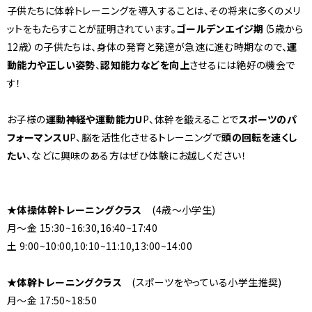
子供たちに
体幹トレーニング
を導入することは、その将来に多くのメリ
ットをもたらすことが証明されています。
ゴールデンエイジ期
（5歳から
12歳）の子供たちは、身体の発育と発達が急速に進む時期なので、
運
動能力や正しい姿勢
、
認知能力などを向上
させるには絶好の機会で
す！
お子様の
運動神経や運動能力U
P、体幹を鍛えることで
スポーツのパ
フォーマンスU
P、脳を活性化させるトレーニングで
頭の回転を速くし
たい
、などに興味のある方はぜひ体験にお越しください！
★体操体幹トレーニングクラス
(4歳～小学生)
月～金 15:30~16:30,16:40~17:40
土 9:00~10:00,10:10~11:10,13:00~14:00
★体幹トレーニングクラス
(スポーツをやっている小学生推奨)
月～金 17:50~18:50