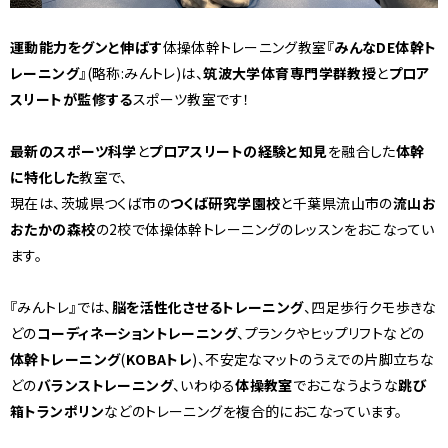
運動能力をグンと伸ばす
体操体幹トレーニング教室『
みんなDE体幹ト
レーニング
』(略称:みんトレ)は、
筑波大学体育専門学群教授
と
プロア
スリートが監修する
スポーツ教室です！
最新のスポーツ科学
と
プロアスリートの経験と知見
を融合した
体幹
に特化した
教室で、
現在は、茨城県つくば市の
つくば研究学園校
と千葉県流山市の
流山お
おたかの森校
の2校で体操体幹トレーニングのレッスンをおこなってい
ます。
『みんトレ』では、
脳を活性化させるトレーニング
、四足歩行クモ歩きな
どの
コーディネーショントレーニング
、プランクやヒップリフトなどの
体幹トレーニング
(
KOBAトレ
)、不安定なマットのうえでの片脚立ちな
どの
バランストレーニング
、いわゆる
体操
教室
でおこなうような
跳び
箱トランポリン
などのトレーニングを複合的におこなっています。